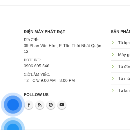
ĐIỆN MÁY PHÁT ĐẠT
SẢN PHẨ
ĐỊA CHỈ::
Tủ lạn
39 Phan Văn Hớn, P. Tân Thới Nhất Quận
12
Máy gi
HOTLINE:
0906 695 546
Tủ đô
GIỜ LÀM VIỆC:
Tủ má
T2 - CN/ 9:00 AM - 8:00 PM
Tủ lạn
FOLLOW US