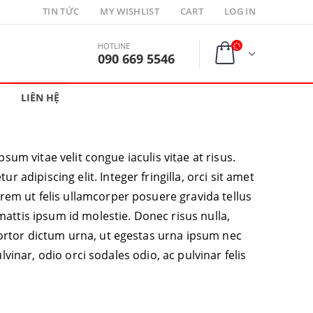
TIN TỨC
MY WISHLIST
CART
LOG IN
HOTLINE
090 669 5546
LIÊN HỆ
sum vitae velit congue iaculis vitae at risus.
dipiscing elit. Integer fringilla, orci sit amet
rem ut felis ullamcorper posuere gravida tellus
mattis ipsum id molestie. Donec risus nulla,
tortor dictum urna, ut egestas urna ipsum nec
lvinar, odio orci sodales odio, ac pulvinar felis