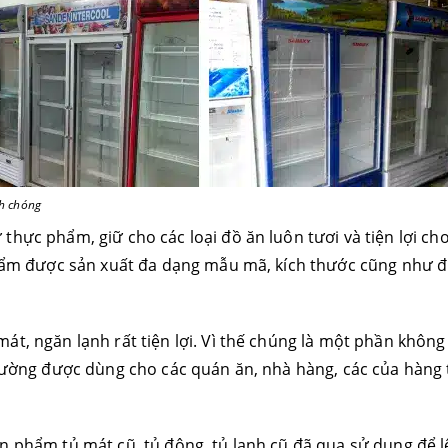
nh chóng
thực phẩm, giữ cho các loại đồ ăn luôn tươi và tiện lợi ch
 phẩm được sản xuất đa dạng mẫu mã, kích thước cũng như đ
át, ngăn lạnh rất tiện lợi. Vì thế chúng là một phần không
hường được dùng cho các quán ăn, nhà hàng, các của hàng ti
n phẩm tủ mát cũ, tủ đông, tủ lạnh cũ đã qua sử dụng để l