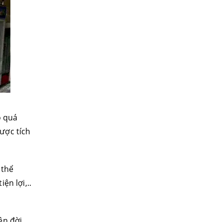
o quá
ược tích
 thể
ện lợi,..
ên đời