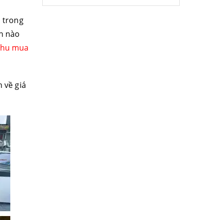
u trong
nh nào
thu mua
 về giá