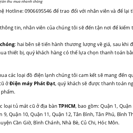
n giản thu mua nhanh chóng
hệ Hotline: 0906695546 để trao đổi với nhân viên và để lại 
 thông tin, nhân viên của chúng tôi sẽ đến tận nơi để kiểm t
 chóng
: hai bên sẽ tiến hành thương lượng về giá, sau khi 
ua thiết bị, quý khách hàng có thể lựa chọn thanh toán bằ
mua các loại đồ điện lạnh chúng tôi cam kết sẽ mang đến q
 cũ ở
Điện máy Phát Đạt
, quý khách sẽ được thanh toán n
n phẩm.
c loại tủ mát cũ ở địa bàn
TPHCM
, bao gồm: Quận 1, Quận
n 9, Quận 10, Quận 11, Quận 12, Tân Bình, Tân Phú, Bình T
huyện Cần Giờ, Bình Chánh, Nhà Bè, Củ Chi, Hóc Môn.