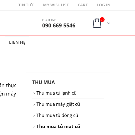
TIN TỨC
MY WISHLIST
CART
LOG IN
HOTLINE
090 669 5546
LIÊN HỆ
THU MUA
uản thực
Thu mua tủ lạnh cũ
ện máy
Thu mua máy giặt cũ
Thu mua tủ đông cũ
Thu mua tủ mát cũ