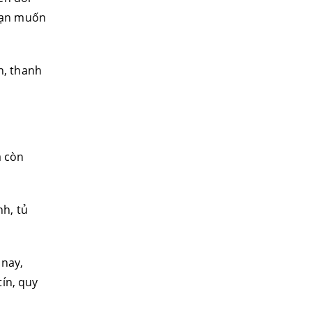
 bạn muốn
n, thanh
à còn
nh, tủ
 nay,
ín, quy