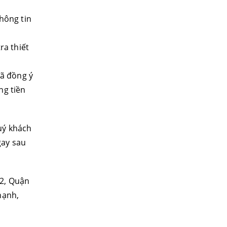
thông tin
ra thiết
đã đồng ý
ng tiền
uý khách
gay sau
 2, Quận
hạnh,