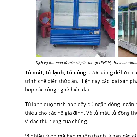
Dịch vụ thu mua tủ mát cũ giá cao tại TPHCM, thu mua nha
Tủ mát, tủ lạnh, tủ đông
được dùng để lưu trữ 
trình chế biến thức ăn. Hiện nay các loại sản
hợp các công nghệ hiện đại.
Tủ lạnh được tích hợp đầy đủ ngăn đông, ngăn m
thiếu cho các hộ gia đình. Về tủ mát, tủ đông t
vì đặc thù riêng của chúng.
Vì nhiều lý do mà bạn muốn thanh lý bán các sả