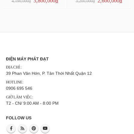
3,800,000
₫
2,600,000
₫
4,190,000
₫
3,200,000
₫
ĐIỆN MÁY PHÁT ĐẠT
ĐỊA CHỈ::
39 Phan Văn Hớn, P. Tân Thới Nhất Quận 12
HOTLINE:
0906 695 546
GIỜ LÀM VIỆC:
T2 - CN/ 9:00 AM - 8:00 PM
FOLLOW US