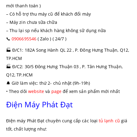
mới thanh toán )
– Có hỗ trợ thu máy cũ để khách đổi máy
– Máy zin chưa sữa chữa
– Thu lại sp nếu khách hàng không sữ dụng nữa
📞
0906695546
( Zalo ) ( 24/7 )
🏭
Đ/C1: 182A Song Hành QL 22 , P. Đông Hưng Thuận, Q12,
TP.HCM
🏭
Đ/C2: 30/5 Đông Hưng Thuận 03 , P. Tân Hưng Thuận,
Q12, TP.HCM
🔔
Giờ làm việc: thứ 2- chủ nhật (9h-19h)
• Theo dõi
website
và
page
để xem sản phẩm mới nhất
Điện Máy Phát Đạt
Điện máy Phát Đạt chuyên cung cấp các loại
tủ lạnh cũ
giá
tốt, chất lượng như: