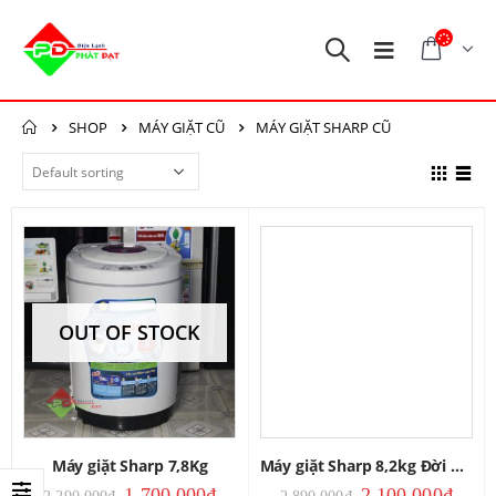
SHOP
MÁY GIẶT CŨ
MÁY GIẶT SHARP CŨ
OUT OF STOCK
Máy giặt Sharp 7,8Kg
Máy giặt Sharp 8,2kg Đời Mới
1,700,000
₫
2,100,000
₫
2,290,000
₫
2,890,000
₫