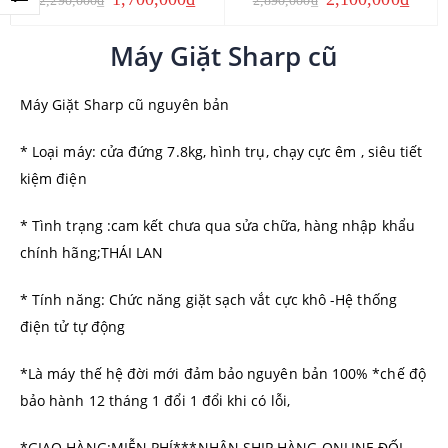
Máy Giặt Sharp cũ
Máy Giặt Sharp cũ nguyên bản
* Loại máy: cửa đứng 7.8kg, hình trụ, chạy cực êm , siêu tiết
kiệm điện
* Tình trạng :cam kết chưa qua sửa chữa, hàng nhập khẩu
chính hãng;THÁI LAN
* Tính năng: Chức năng giặt sạch vắt cực khô -Hệ thống
điện tử tự động
*Là máy thế hệ đời mới đảm bảo nguyên bản 100% *chế độ
bảo hành 12 tháng 1 đổi 1 đổi khi có lỗi,
*GIAO HÀNG:MIỄN PHÍ***NHẬN SHIP HÀNG ONLINE ĐỐI