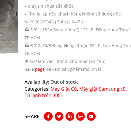
– Máy zin chưa sữa chữa
– Thu lại sp nếu khách hàng không sữ dụng nữa
📞
0906695546 ( Zalo ) ( 24/7 )
🏭
Đ/C1: 182A Song Hành QL 22 , P. Đông Hưng Thuận
TP.HCM
🏭
Đ/C2: 30/5 Đông Hưng Thuận 03 , P. Tân Hưng Thu
TP.HCM
🔔
Giờ làm việc: thứ 2- chủ nhật (9h-19h)
•Like
page
để xem sản phẩm mới nhất
Availability:
Out of stock
Categories:
Máy Giặt Cũ
,
Máy giặt Samsung cũ
,
Tủ lạnh trên 300L
SHARE