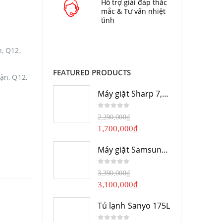
Hỗ trợ giải đáp thắc
mắc & Tư vấn nhiệt
tình
, Q12,
FEATURED PRODUCTS
ận, Q12,
Máy giặt Sharp 7,8Kg
0
out of 5
2,290,000
₫
1,700,000
₫
Máy giặt Samsung 10Kg
0
out of 5
3,390,000
₫
3,100,000
₫
Tủ lạnh Sanyo 175L