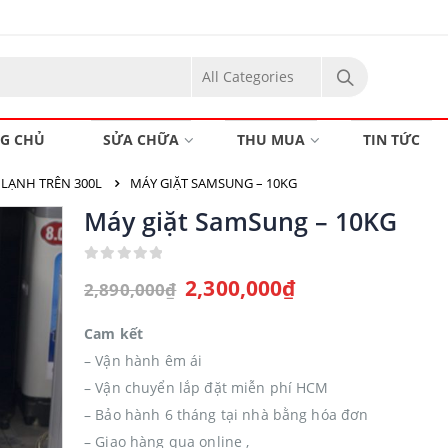
G CHỦ
SỬA CHỮA
THU MUA
TIN TỨC
 LẠNH TRÊN 300L
MÁY GIẶT SAMSUNG – 10KG
Máy giặt SamSung – 10KG
0
out of 5
2,300,000
₫
2,890,000
₫
Cam kết
– Vận hành êm ái
– Vận chuyển lắp đặt miễn phí HCM
– Bảo hành 6 tháng tại nhà bằng hóa đơn
– Giao hàng qua online ,