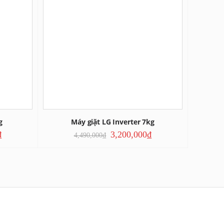
g
Máy giặt LG Inverter 7kg
Má
₫
3,200,000
₫
4,490,000
₫