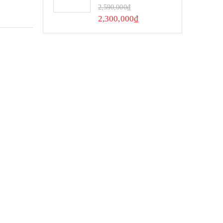
0
out of 5
2,590,000
₫
2,300,000
₫