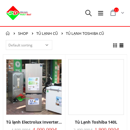
SHOP
TỦ LẠNH CŨ
TỦ LẠNH TOSHIBA CŨ
Tủ lạnh Electrolux Inverter 251L
Tủ Lạnh Toshiba 140L
4,000,000
₫
1,900,000
₫
4,899,000
₫
2,490,000
₫