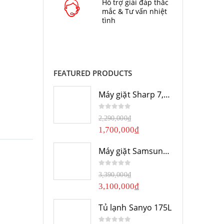
Hỗ trợ giải đáp thắc
mắc & Tư vấn nhiệt
tình
FEATURED PRODUCTS
Máy giặt Sharp 7,8Kg
0
out of 5
2,290,000
₫
1,700,000
₫
Máy giặt Samsung 10Kg
0
out of 5
3,390,000
₫
3,100,000
₫
Tủ lạnh Sanyo 175L