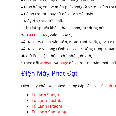
– Giao hàng online miễn phí không cần cọc ( kiểm tra 
– Có hỗ trợ thu máy cũ để khách đổi máy
– Máy zin chưa sữa chữa
– Thu lại sp nếu khách hàng không sữ dụng nữa
📞
0906695546
( Zalo ) ( 24/7 )
🏭
Đ/C1: 39 Phan Văn Hớn, P.Tân Thới Nhất, Q12, TP.
🏭
Đ/C2: 182A Song Hành QL 22 , P. Đông Hưng Thuận
🔔
Giờ làm việc: thứ 2- chủ nhật (9h-21h)
• Theo dõi
website
và
page
để xem sản phẩm mới nhấ
Điện Máy Phát Đạt
Điện máy Phát Đạt chuyên cung cấp các loại
tủ lạnh c
Tủ lạnh Sanyo
Tủ Lạnh Toshiba
Tủ Lạnh Hitachi
Tủ Lạnh Samsung