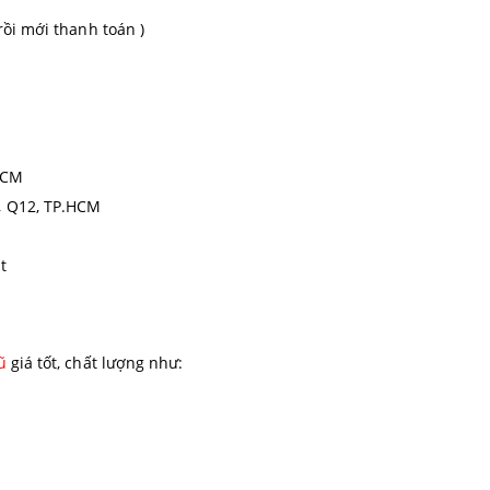
rồi mới thanh toán )
HCM
, Q12, TP.HCM
t
ũ
giá tốt, chất lượng như: