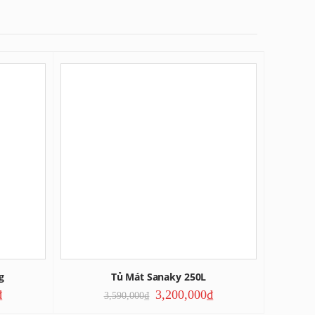
g
Tủ Mát Sanaky 250L
₫
3,200,000
₫
3,590,000
₫