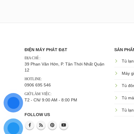
ĐIỆN MÁY PHÁT ĐẠT
SẢN PHẨ
ĐỊA CHỈ::
Tủ lạn
39 Phan Văn Hớn, P. Tân Thới Nhất Quận
12
Máy gi
HOTLINE:
0906 695 546
Tủ đô
GIỜ LÀM VIỆC:
Tủ má
T2 - CN/ 9:00 AM - 8:00 PM
Tủ lạn
FOLLOW US