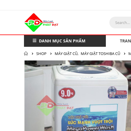
DANH MỤC SẢN PHẨM
TRAN
SHOP
MÁY GIẶT CŨ
,
MÁY GIẶT TOSHIBA CŨ
M