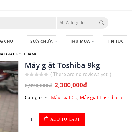
G CHỦ
SỬA CHỮA
THU MUA
TIN TỨC
ÁY GIẶT TOSHIBA 9KG
Máy giặt Toshiba 9kg
( There are no reviews yet. )
0
out of 5
2,300,000
₫
2,990,000
₫
Categories:
Máy Giặt Cũ
,
Máy giặt Toshiba cũ
ADD TO CART