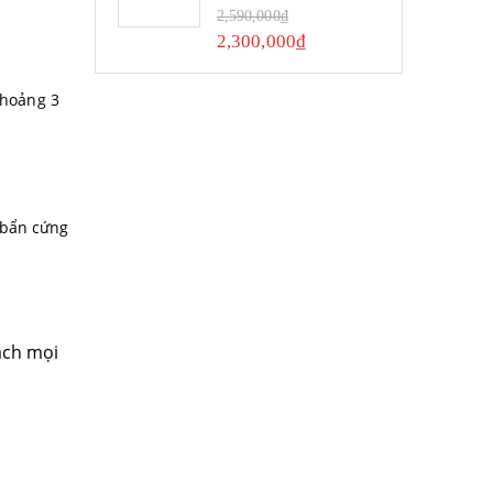
0
out of 5
2,590,000
₫
2,300,000
₫
khoảng 3
 bẩn cứng
ạch mọi