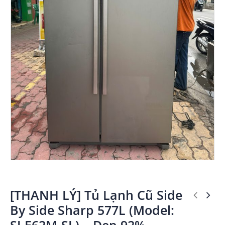
[THANH LÝ] Tủ Lạnh Cũ Side
By Side Sharp 577L (Model:
SJ-E62M-SL) – Đẹp 92%