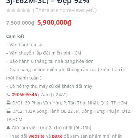
( There are no reviews yet. )
0
out of 5
5,900,000
₫
7,500,000
₫
Cam kết
– Vận hành êm ái
– Vận chuyển lắp đặt miễn phí HCM
– Bảo hành 6 tháng tại nhà bằng hóa đơn
– Giao hàng online miễn phí không cần cọc ( kiểm tra rồi
mới thanh toán )
– Có hỗ trợ thu máy cũ để khách đổi máy
📞
0906695546
( Zalo ) ( 24/7 )
🏭
Đ/C1: 39 Phan Văn Hớn, P, Tân Thới Nhất, Q12, TP.HCM
🏭
Đ/C2: 182A Song Hành QL 22 , P. Đông Hưng Thuận, Q12,
TP.HCM
🔔
Giờ làm việc: thứ 2- chủ nhật (9h-19h)
• Theo dõi
website
và
page
để xem sản phẩm mới nhất