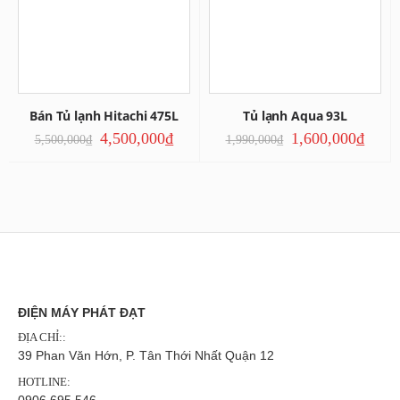
Bán Tủ lạnh Hitachi 475L
Tủ lạnh Aqua 93L
4,500,000
₫
1,600,000
₫
5,500,000
₫
1,990,000
₫
ĐIỆN MÁY PHÁT ĐẠT
ĐỊA CHỈ::
39 Phan Văn Hớn, P. Tân Thới Nhất Quận 12
HOTLINE: