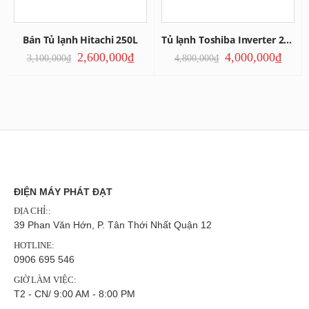
Bán Tủ lạnh Hitachi 250L
Tủ lạnh Toshiba Inverter 233L
2,600,000
₫
4,000,000
₫
3,100,000
₫
4,800,000
₫
ĐIỆN MÁY PHÁT ĐẠT
ĐỊA CHỈ::
39 Phan Văn Hớn, P. Tân Thới Nhất Quận 12
HOTLINE:
0906 695 546
GIỜ LÀM VIỆC:
T2 - CN/ 9:00 AM - 8:00 PM