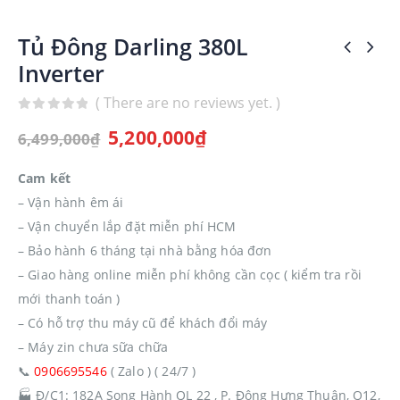
Tủ Đông Darling 380L
Inverter
( There are no reviews yet. )
0
out of 5
5,200,000
₫
6,499,000
₫
Cam kết
– Vận hành êm ái
– Vận chuyển lắp đặt miễn phí HCM
– Bảo hành 6 tháng tại nhà bằng hóa đơn
– Giao hàng online miễn phí không cần cọc ( kiểm tra rồi
mới thanh toán )
– Có hỗ trợ thu máy cũ để khách đổi máy
– Máy zin chưa sữa chữa
📞
0906695546
( Zalo ) ( 24/7 )
🏭
Đ/C1: 182A Song Hành QL 22 , P. Đông Hưng Thuận, Q12,