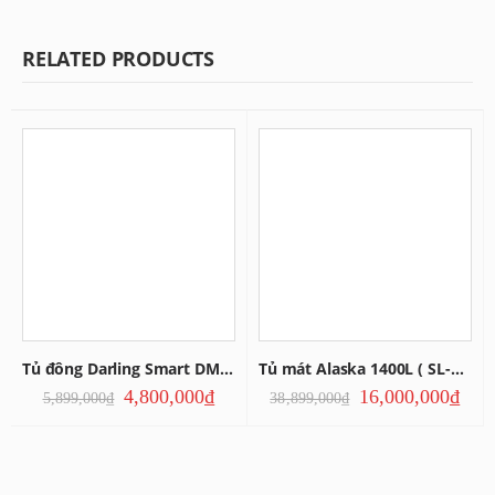
RELATED PRODUCTS
Tủ đông Darling Smart DMF-3799AS
Tủ mát Alaska 1400L ( SL-14C3 )
4,800,000
₫
16,000,000
₫
5,899,000
₫
38,899,000
₫