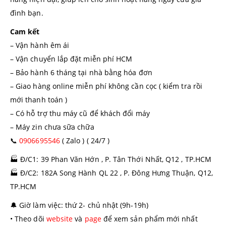
đình bạn.
Cam kết
– Vận hành êm ái
– Vận chuyển lắp đặt miễn phí HCM
– Bảo hành 6 tháng tại nhà bằng hóa đơn
– Giao hàng online miễn phí không cần cọc ( kiểm tra rồi
mới thanh toán )
– Có hỗ trợ thu máy cũ để khách đổi máy
– Máy zin chưa sữa chữa
📞
0906695546
( Zalo ) ( 24/7 )
🏭 Đ/C1: 39 Phan Văn Hớn , P. Tân Thới Nhất, Q12 , TP.HCM
🏭
Đ/C2: 182A Song Hành QL 22 , P. Đông Hưng Thuận, Q12,
TP.HCM
🔔
Giờ làm việc: thứ 2- chủ nhật (9h-19h)
• Theo dõi
website
và
page
để xem sản phẩm mới nhất