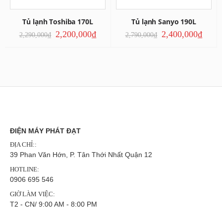
Tủ lạnh Toshiba 170L
Tủ lạnh Sanyo 190L
2,200,000
₫
2,400,000
₫
2,290,000
₫
2,790,000
₫
ĐIỆN MÁY PHÁT ĐẠT
ĐỊA CHỈ::
39 Phan Văn Hớn, P. Tân Thới Nhất Quận 12
HOTLINE:
0906 695 546
GIỜ LÀM VIỆC:
T2 - CN/ 9:00 AM - 8:00 PM