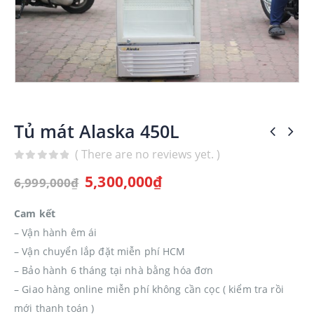
Tủ mát Alaska 450L
( There are no reviews yet. )
0
out of 5
5,300,000
₫
6,999,000
₫
Cam kết
– Vận hành êm ái
– Vận chuyển lắp đặt miễn phí HCM
– Bảo hành 6 tháng tại nhà bằng hóa đơn
– Giao hàng online miễn phí không cần cọc ( kiểm tra rồi
mới thanh toán )