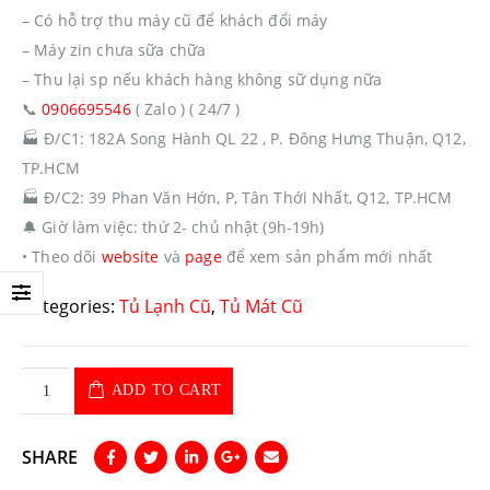
– Có hỗ trợ thu máy cũ để khách đổi máy
– Máy zin chưa sữa chữa
– Thu lại sp nếu khách hàng không sữ dụng nữa
📞
0906695546
( Zalo ) ( 24/7 )
🏭
Đ/C1: 182A Song Hành QL 22 , P. Đông Hưng Thuận, Q12,
TP.HCM
🏭
Đ/C2: 39 Phan Văn Hớn, P, Tân Thới Nhất, Q12, TP.HCM
🔔
Giờ làm việc: thứ 2- chủ nhật (9h-19h)
• Theo dõi
website
và
page
để xem sản phẩm mới nhất
Categories:
Tủ Lạnh Cũ
,
Tủ Mát Cũ
ADD TO CART
SHARE