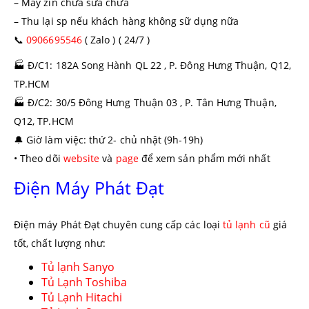
– Máy zin chưa sữa chữa
– Thu lại sp nếu khách hàng không sữ dụng nữa
📞
0906695546
( Zalo ) ( 24/7 )
🏭
Đ/C1: 182A Song Hành QL 22 , P. Đông Hưng Thuận, Q12,
TP.HCM
🏭
Đ/C2: 30/5 Đông Hưng Thuận 03 , P. Tân Hưng Thuận,
Q12, TP.HCM
🔔
Giờ làm việc: thứ 2- chủ nhật (9h-19h)
• Theo dõi
website
và
page
để xem sản phẩm mới nhất
Điện Máy Phát Đạt
Điện máy Phát Đạt chuyên cung cấp các loại
tủ lạnh cũ
giá
tốt, chất lượng như:
Tủ lạnh Sanyo
Tủ Lạnh Toshiba
Tủ Lạnh Hitachi