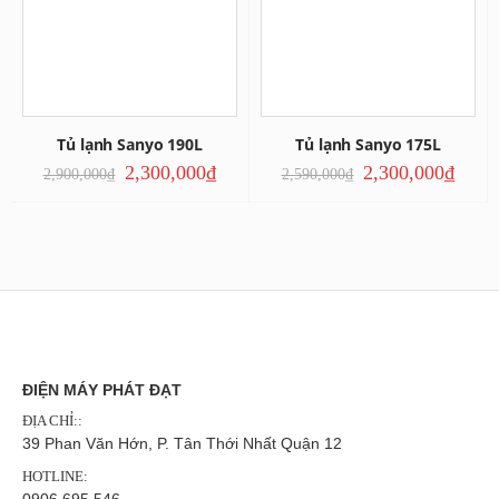
Tủ lạnh Sanyo 190L
Tủ lạnh Sanyo 175L
2,300,000
₫
2,300,000
₫
2,900,000
₫
2,590,000
₫
ĐIỆN MÁY PHÁT ĐẠT
ĐỊA CHỈ::
39 Phan Văn Hớn, P. Tân Thới Nhất Quận 12
HOTLINE:
0906 695 546