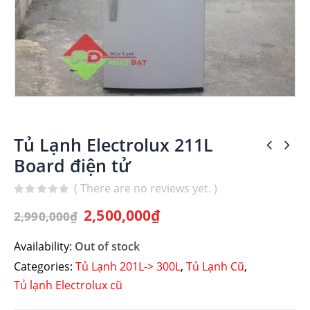
Tủ Lạnh Electrolux 211L
Board điện tử
( There are no reviews yet. )
0
out of 5
2,500,000
₫
2,990,000
₫
Availability:
Out of stock
Categories:
Tủ Lạnh 201L-> 300L
,
Tủ Lạnh Cũ
,
Tủ lạnh Electrolux cũ