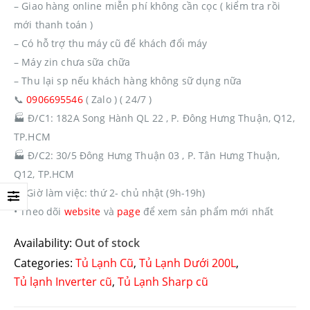
– Giao hàng online miễn phí không cần cọc ( kiểm tra rồi
mới thanh toán )
– Có hỗ trợ thu máy cũ để khách đổi máy
– Máy zin chưa sữa chữa
– Thu lại sp nếu khách hàng không sữ dụng nữa
📞
0906695546
( Zalo ) ( 24/7 )
🏭
Đ/C1: 182A Song Hành QL 22 , P. Đông Hưng Thuận, Q12,
TP.HCM
🏭
Đ/C2: 30/5 Đông Hưng Thuận 03 , P. Tân Hưng Thuận,
Q12, TP.HCM
🔔
Giờ làm việc: thứ 2- chủ nhật (9h-19h)
• Theo dõi
website
và
page
để xem sản phẩm mới nhất
Availability:
Out of stock
Categories:
Tủ Lạnh Cũ
,
Tủ Lạnh Dưới 200L
,
Tủ lạnh Inverter cũ
,
Tủ Lạnh Sharp cũ