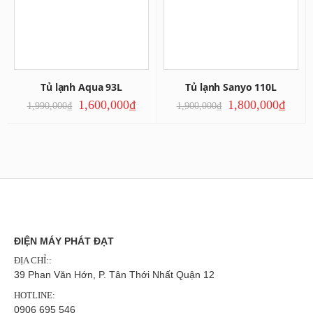
Tủ lạnh Aqua 93L
Tủ lạnh Sanyo 110L
1,600,000
₫
1,800,000
₫
1,990,000
₫
1,900,000
₫
ĐIỆN MÁY PHÁT ĐẠT
ĐỊA CHỈ::
39 Phan Văn Hớn, P. Tân Thới Nhất Quận 12
HOTLINE:
0906 695 546