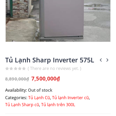
Tủ Lạnh Sharp Inverter 575L
( There are no reviews yet. )
0
out of 5
7,500,000
₫
8,890,000
₫
Availability:
Out of stock
Categories:
Tủ Lạnh Cũ
,
Tủ lạnh Inverter cũ
,
Tủ Lạnh Sharp cũ
,
Tủ lạnh trên 300L