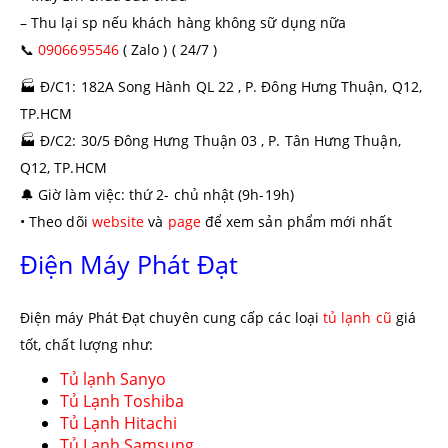
– Thu lại sp nếu khách hàng không sữ dụng nữa
📞
0906695546
( Zalo ) ( 24/7 )
🏭
Đ/C1: 182A Song Hành QL 22 , P. Đông Hưng Thuận, Q12,
TP.HCM
🏭
Đ/C2: 30/5 Đông Hưng Thuận 03 , P. Tân Hưng Thuận,
Q12, TP.HCM
🔔
Giờ làm việc: thứ 2- chủ nhật (9h-19h)
• Theo dõi
website
và
page
để xem sản phẩm mới nhất
Điện Máy Phát Đạt
Điện máy Phát Đạt chuyên cung cấp các loại
tủ lạnh cũ
giá
tốt, chất lượng như:
Tủ lạnh Sanyo
Tủ Lạnh Toshiba
Tủ Lạnh Hitachi
Tủ Lạnh Samsung