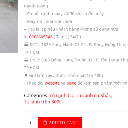
thanh toán )
– Có hỗ trợ thu máy cũ để khách đổi máy
– Máy zin chưa sữa chữa
– Thu lại sp nếu khách hàng không sữ dụng nữa
📞
0906695546
( Zalo ) ( 24/7 )
🏭
Đ/C1: 182A Song Hành QL 22 , P. Đông Hưng Thuận
TP.HCM
🏭
Đ/C2: 30/5 Đông Hưng Thuận 03 , P. Tân Hưng Thu
TP.HCM
🔔
Giờ làm việc: thứ 2- chủ nhật (9h-19h)
• Theo dõi
website
và
page
để xem sản phẩm mới nh
Categories:
Tủ Lạnh Cũ
,
Tủ Lạnh cũ Khác
,
Tủ lạnh trên 300L
ADD TO CART