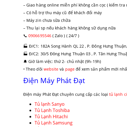
– Giao hàng online miễn phí không cần cọc ( kiểm tra 
– Có hỗ trợ thu máy cũ để khách đổi máy
– Máy zin chưa sữa chữa
– Thu lại sp nếu khách hàng không sữ dụng nữa
📞
0906695546
( Zalo ) ( 24/7 )
🏭
Đ/C1: 182A Song Hành QL 22 , P. Đông Hưng Thuận
🏭
Đ/C2: 30/5 Đông Hưng Thuận 03 , P. Tân Hưng Thu
🔔
Giờ làm việc: thứ 2- chủ nhật (9h-19h)
• Theo dõi
website
và
page
để xem sản phẩm mới nhấ
Điện Máy Phát Đạt
Điện máy Phát Đạt chuyên cung cấp các loại
tủ lạnh c
Tủ lạnh Sanyo
Tủ Lạnh Toshiba
Tủ Lạnh Hitachi
Tủ Lạnh Samsung