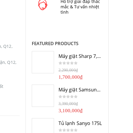
Hỗ trợ giải đáp thắc
mắc & Tư vấn nhiệt
tình
FEATURED PRODUCTS
, Q12,
Máy giặt Sharp 7,8Kg
ận, Q12,
0
out of 5
2,290,000
₫
1,700,000
₫
ất
Máy giặt Samsung 10Kg
0
out of 5
3,390,000
₫
3,100,000
₫
Tủ lạnh Sanyo 175L