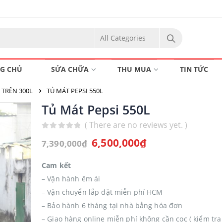
G CHỦ
SỬA CHỮA
THU MUA
TIN TỨC
 TRÊN 300L
TỦ MÁT PEPSI 550L
Tủ Mát Pepsi 550L
( There are no reviews yet. )
0
out of 5
6,500,000
₫
7,390,000
₫
Cam kết
– Vận hành êm ái
– Vận chuyển lắp đặt miễn phí HCM
– Bảo hành 6 tháng tại nhà bằng hóa đơn
– Giao hàng online miễn phí không cần cọc ( kiểm tra