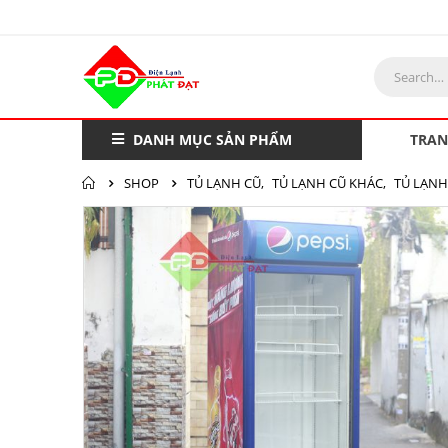
DANH MỤC SẢN PHẨM
TRAN
SHOP
TỦ LẠNH CŨ
,
TỦ LẠNH CŨ KHÁC
,
TỦ LẠNH