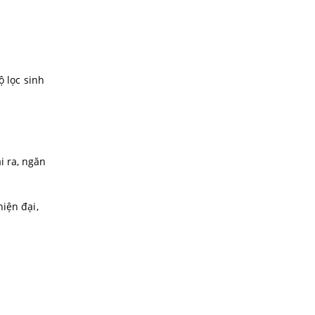
ộ lọc sinh
i ra, ngăn
iện đại,