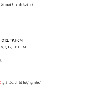
rồi mới thanh toán )
, Q12, TP.HCM
ận, Q12, TP.HCM
t
ũ
giá tốt, chất lượng như: