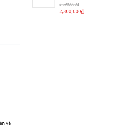
0
out of 5
2,590,000
₫
2,300,000
₫
lên vẻ