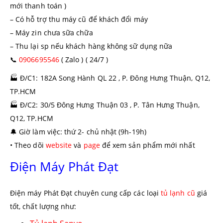
mới thanh toán )
– Có hỗ trợ thu máy cũ để khách đổi máy
– Máy zin chưa sữa chữa
– Thu lại sp nếu khách hàng không sữ dụng nữa
📞
0906695546
( Zalo ) ( 24/7 )
🏭
Đ/C1: 182A Song Hành QL 22 , P. Đông Hưng Thuận, Q12,
TP.HCM
🏭
Đ/C2: 30/5 Đông Hưng Thuận 03 , P. Tân Hưng Thuận,
Q12, TP.HCM
🔔
Giờ làm việc: thứ 2- chủ nhật (9h-19h)
• Theo dõi
website
và
page
để xem sản phẩm mới nhất
Điện Máy Phát Đạt
Điện máy Phát Đạt chuyên cung cấp các loại
tủ lạnh cũ
giá
tốt, chất lượng như: