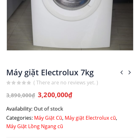
Máy giặt Electrolux 7kg
( There are no reviews yet. )
0
out of 5
3,200,000
₫
3,890,000
₫
Availability:
Out of stock
Categories:
Máy Giặt Cũ
,
Máy giặt Electrolux cũ
,
Máy Giặt Lồng Ngang cũ