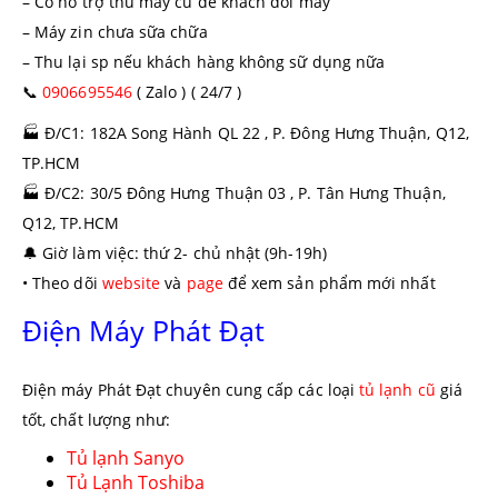
– Có hỗ trợ thu máy cũ để khách đổi máy
– Máy zin chưa sữa chữa
– Thu lại sp nếu khách hàng không sữ dụng nữa
📞
0906695546
( Zalo ) ( 24/7 )
🏭
Đ/C1: 182A Song Hành QL 22 , P. Đông Hưng Thuận, Q12,
TP.HCM
🏭
Đ/C2: 30/5 Đông Hưng Thuận 03 , P. Tân Hưng Thuận,
Q12, TP.HCM
🔔
Giờ làm việc: thứ 2- chủ nhật (9h-19h)
• Theo dõi
website
và
page
để xem sản phẩm mới nhất
Điện Máy Phát Đạt
Điện máy Phát Đạt chuyên cung cấp các loại
tủ lạnh cũ
giá
tốt, chất lượng như:
Tủ lạnh Sanyo
Tủ Lạnh Toshiba