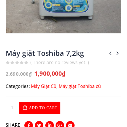
Máy giặt Toshiba 7,2kg
( There are no reviews yet. )
0
out of 5
1,900,000
₫
2,690,000
₫
Categories:
Máy Giặt Cũ
,
Máy giặt Toshiba cũ
ADD TO CART
SHARE