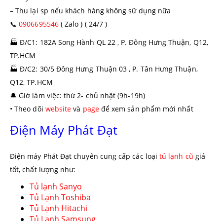
– Thu lại sp nếu khách hàng không sữ dụng nữa
📞
0906695546
( Zalo ) ( 24/7 )
🏭
Đ/C1: 182A Song Hành QL 22 , P. Đông Hưng Thuận, Q12,
TP.HCM
🏭
Đ/C2: 30/5 Đông Hưng Thuận 03 , P. Tân Hưng Thuận,
Q12, TP.HCM
🔔
Giờ làm việc: thứ 2- chủ nhật (9h-19h)
• Theo dõi
website
và
page
để xem sản phẩm mới nhất
Điện Máy Phát Đạt
Điện máy Phát Đạt chuyên cung cấp các loại
tủ lạnh cũ
giá
tốt, chất lượng như:
Tủ lạnh Sanyo
Tủ Lạnh Toshiba
Tủ Lạnh Hitachi
Tủ Lạnh Samsung