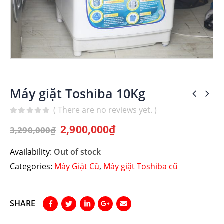
Máy giặt Toshiba 10Kg
( There are no reviews yet. )
0
out of 5
2,900,000
₫
3,290,000
₫
Availability:
Out of stock
Categories:
Máy Giặt Cũ
,
Máy giặt Toshiba cũ
SHARE