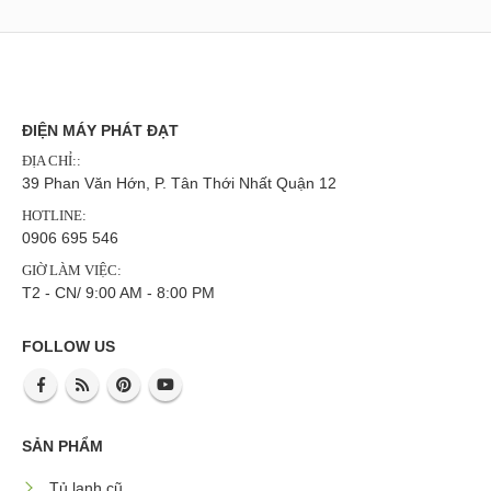
ĐIỆN MÁY PHÁT ĐẠT
ĐỊA CHỈ::
39 Phan Văn Hớn, P. Tân Thới Nhất Quận 12
HOTLINE:
0906 695 546
GIỜ LÀM VIỆC:
T2 - CN/ 9:00 AM - 8:00 PM
FOLLOW US
SẢN PHẨM
Tủ lạnh cũ