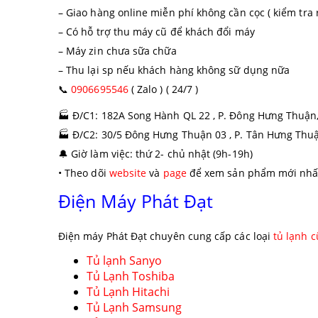
– Giao hàng online miễn phí không cần cọc ( kiểm tra 
– Có hỗ trợ thu máy cũ để khách đổi máy
– Máy zin chưa sữa chữa
– Thu lại sp nếu khách hàng không sữ dụng nữa
📞
0906695546
( Zalo ) ( 24/7 )
🏭
Đ/C1: 182A Song Hành QL 22 , P. Đông Hưng Thuận
🏭
Đ/C2: 30/5 Đông Hưng Thuận 03 , P. Tân Hưng Thu
🔔
Giờ làm việc: thứ 2- chủ nhật (9h-19h)
• Theo dõi
website
và
page
để xem sản phẩm mới nhấ
Điện Máy Phát Đạt
Điện máy Phát Đạt chuyên cung cấp các loại
tủ lạnh c
Tủ lạnh Sanyo
Tủ Lạnh Toshiba
Tủ Lạnh Hitachi
Tủ Lạnh Samsung