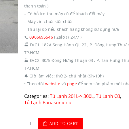
thanh toán )
– Có hỗ trợ thu máy cũ để khách đổi máy
– Máy zin chưa sữa chữa
– Thu lại sp nếu khách hàng không sữ dụng nữa
📞
0906695546
( Zalo ) ( 24/7 )
🏭
Đ/C1: 182A Song Hành QL 22 , P. Đông Hưng Thuận
TP.HCM
🏭
Đ/C2: 30/5 Đông Hưng Thuận 03 , P. Tân Hưng Thu
TP.HCM
🔔
Giờ làm việc: thứ 2- chủ nhật (9h-19h)
• Theo dõi
website
và
page
để xem sản phẩm mới nh
Categories:
Tủ Lạnh 201L-> 300L
,
Tủ Lạnh Cũ
,
Tủ Lạnh Panasonic cũ
ADD TO CART