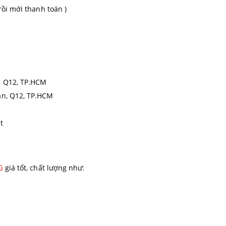
rồi mới thanh toán )
, Q12, TP.HCM
ận, Q12, TP.HCM
t
ũ
giá tốt, chất lượng như: