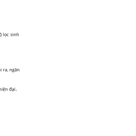
ộ lọc sinh
i ra, ngăn
iện đại,