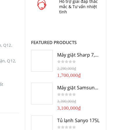
Hỗ trợ giải đáp thắc
mắc & Tư vấn nhiệt
tình
FEATURED PRODUCTS
, Q12,
Máy giặt Sharp 7,8Kg
ận, Q12,
0
out of 5
2,290,000
₫
1,700,000
₫
ất
Máy giặt Samsung 10Kg
0
out of 5
3,390,000
₫
3,100,000
₫
Tủ lạnh Sanyo 175L