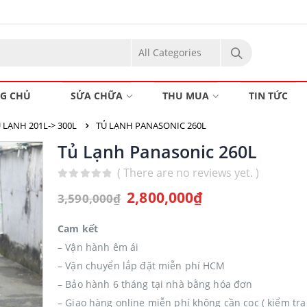
G CHỦ
SỬA CHỮA
THU MUA
TIN TỨC
 LẠNH 201L-> 300L
TỦ LẠNH PANASONIC 260L
Tủ Lạnh Panasonic 260L
( There are no reviews yet. )
0
out of 5
2,800,000
₫
3,590,000
₫
Cam kết
– Vận hành êm ái
– Vận chuyển lắp đặt miễn phí HCM
– Bảo hành 6 tháng tại nhà bằng hóa đơn
– Giao hàng online miễn phí không cần cọc ( kiểm tra