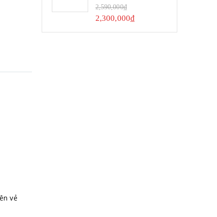
0
out of 5
2,590,000
₫
2,300,000
₫
lên vẻ