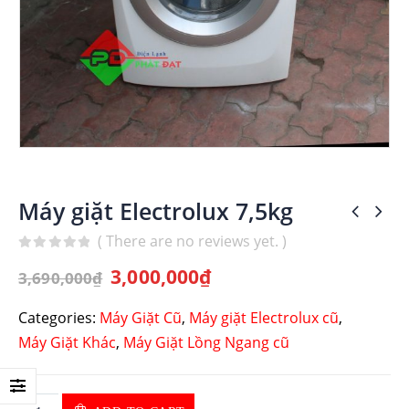
Máy giặt Electrolux 7,5kg
( There are no reviews yet. )
0
out of 5
3,000,000
₫
3,690,000
₫
Categories:
Máy Giặt Cũ
,
Máy giặt Electrolux cũ
,
Máy Giặt Khác
,
Máy Giặt Lồng Ngang cũ