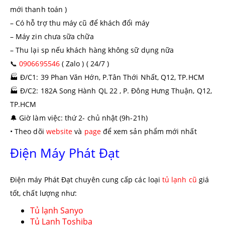
mới thanh toán )
– Có hỗ trợ thu máy cũ để khách đổi máy
– Máy zin chưa sữa chữa
– Thu lại sp nếu khách hàng không sữ dụng nữa
📞
0906695546
( Zalo ) ( 24/7 )
🏭
Đ/C1: 39 Phan Văn Hớn, P.Tân Thới Nhất, Q12, TP.HCM
🏭
Đ/C2: 182A Song Hành QL 22 , P. Đông Hưng Thuận, Q12,
TP.HCM
🔔
Giờ làm việc: thứ 2- chủ nhật (9h-21h)
• Theo dõi
website
và
page
để xem sản phẩm mới nhất
Điện Máy Phát Đạt
Điện máy Phát Đạt chuyên cung cấp các loại
tủ lạnh cũ
giá
tốt, chất lượng như:
Tủ lạnh Sanyo
Tủ Lạnh Toshiba