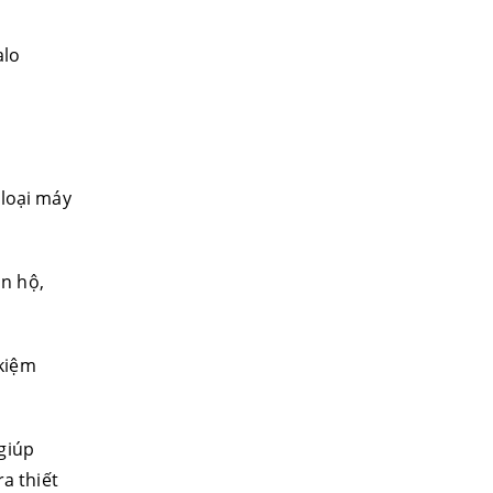
alo
 loại máy
ăn hộ,
 kiệm
giúp
a thiết