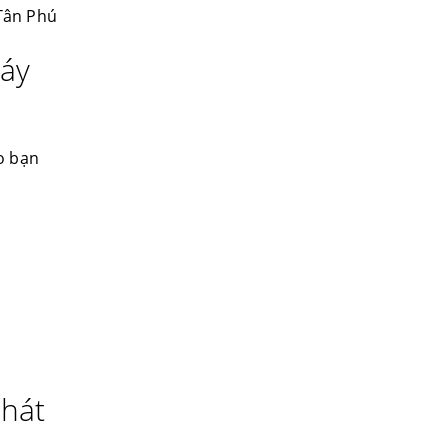
 Tân Phú
máy
o bạn
Phát