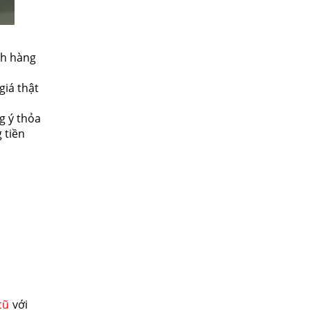
ch hàng
giá thật
g ý thỏa
 tiền
ũ
với