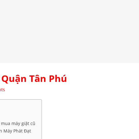
ũ Quận Tân Phú
ts
u mua máy giặt cũ
ện Máy Phát Đạt