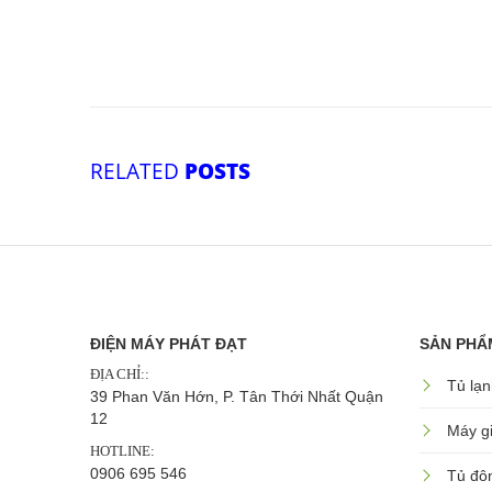
RELATED
POSTS
ĐIỆN MÁY PHÁT ĐẠT
SẢN PHẨ
ĐỊA CHỈ::
Tủ lạn
39 Phan Văn Hớn, P. Tân Thới Nhất Quận
12
Máy gi
HOTLINE:
0906 695 546
Tủ đô