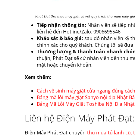
Phát Đạt thu mua máy giặt cũ với quy trình thu mua máy gi
Tiếp nhận thông tin:
Nhân viên sẽ tiếp nhậ
liên hệ đến Hotline/Zalo: 0906695546
Khảo sát & báo giá:
sau đó nhân viên kỹ thu
chính xác cho quý khách. Chúng tôi sẽ đưa 
Thương lượng & thanh toán nhanh chón
thuận, Phát Đạt sẽ cử nhân viên đến thu mu
mặt hoặc chuyển khoản.
Xem thêm:
Cách vệ sinh máy giặt cửa ngang đúng các
Bảng mã lỗi máy giặt Sanyo nội địa Nhật B
Bảng Mã Lỗi Máy Giặt Toshiba Nội Địa Nhậ
Liên hệ Điện Máy Phát Đạt:
Điện Máy Phát Đạt chuyên
thu mua tủ lạnh cũ,
t