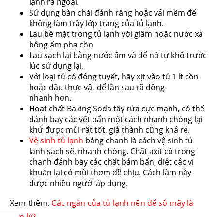
lạnh ra ngoài.
Sử dụng bàn chải đánh răng hoặc vải mềm để
không làm trầy lớp tráng của tủ lạnh.
Lau bề mặt trong tủ lạnh với giấm hoặc nước xà
bông ấm pha cồn
Lau sạch lại bằng nước ấm và để nó tự khô trước
lúc sử dụng lại.
Với loại tủ có đóng tuyết, hãy xịt vào tủ 1 ít cồn
hoặc dầu thực vật để lần sau rã đông
nhanh hơn.
Hoạt chất Baking Soda tẩy rửa cực mạnh, có thể
đánh bay các vết bẩn một cách nhanh chóng lại
khử được mùi rất tốt, giá thành cũng khá rẻ.
Vệ sinh tủ lạnh
bằng chanh là cách vệ sinh tủ
lạnh sạch sẽ, nhanh chóng. Chất axit có trong
chanh đánh bay các chất bám bẩn, diệt các vi
khuẩn lại có mùi thơm dễ chịu. Cách làm này
được nhiều người áp dụng.
Xem thêm:
Các ngăn của tủ lạnh nên để số mấy là
hợp lý?