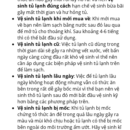
sinh tủ lạnh đúng cách
hạn chế vệ sinh bừa bãi
gây mất thời gian và hư hỏng tủ.
Vệ sinh tủ lạnh khi mới mua về
: Khi mới mua
về bạn nên làm sạch bằng nước sau đó lau qua
để mở tủ cho thoáng khí. Sau khoảng 4-6 tiếng
thì có thể bắt đầu sử dụng.
Vệ sinh tủ lạnh cũ
: Việc tủ lạnh cũ dùng trong
thời gian dài sẽ gây ra những vết xước, vết bẩn
ngày càng cứng đầu rất khó vệ sinh vì thế nên
cần áp dụng các biện pháp vệ sinh tủ lạnh trên
để làm sạch.
Vệ sinh tủ lạnh lâu ngày
: Việc để tủ lạnh lâu
ngày không hoạt động nhưng vẫn có thức ăn
bên trong rất dễ gây bốc mùi vì thế bạn nên vệ
sinh thô tủ lạnh sau đó mới bắt đầu vệ sinh kỹ
hơn bằng các phương pháp trên.
Vệ sinh tủ lạnh bị mốc
: Khi tủ lạnh bị mốc
chứng tỏ thức ăn để trong quá lâu ngày gây ra
màu và mùi khó chịu hoặc tủ lạnh có thể bị mốc
bên ngoài do môi trường ẩm ướt. Hãy vệ sinh kĩ