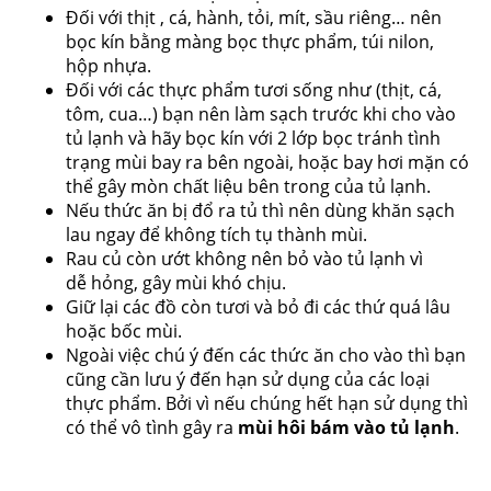
Đối với thịt , cá, hành, tỏi, mít, sầu riêng… nên
bọc kín bằng màng bọc thực phẩm, túi nilon,
hộp nhựa.
Đối với các thực phẩm tươi sống như (thịt, cá,
tôm, cua…) bạn nên làm sạch trước khi cho vào
tủ lạnh và hãy bọc kín với 2 lớp bọc tránh tình
trạng mùi bay ra bên ngoài, hoặc bay hơi mặn có
thể gây mòn chất liệu bên trong của tủ lạnh.
Nếu thức ăn bị đổ ra tủ thì nên dùng khăn sạch
lau ngay để không tích tụ thành mùi.
Rau củ còn ướt không nên bỏ vào tủ lạnh vì
dễ hỏng, gây mùi khó chịu.
Giữ lại các đồ còn tươi và bỏ đi các thứ quá lâu
hoặc bốc mùi.
Ngoài việc chú ý đến các thức ăn cho vào thì bạn
cũng cần lưu ý đến hạn sử dụng của các loại
thực phẩm. Bởi vì nếu chúng hết hạn sử dụng thì
có thể vô tình gây ra
mùi hôi bám vào tủ lạnh
.