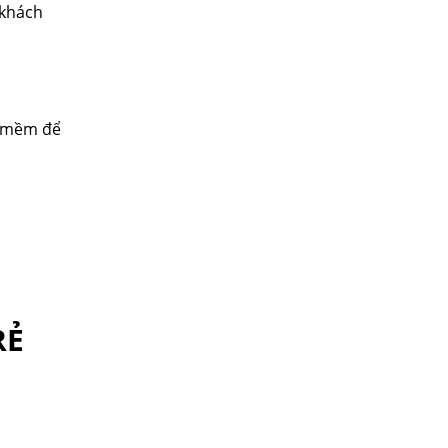
 khách
m mềm để
RẺ