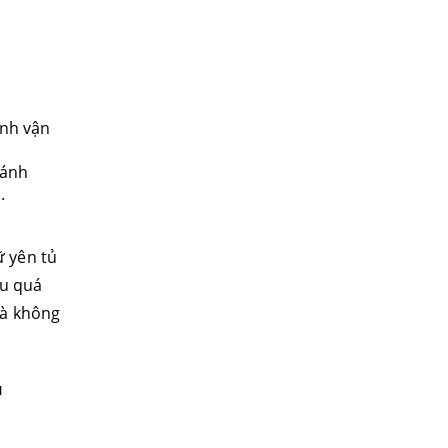
ình vận
ránh
.
ữ yên tủ
au quá
mà không
ụ