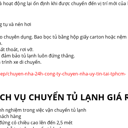
 hoạt động lại ổn định khi được chuyển đến vị trí mới của
g tụ và nén hơi
eo chuyên dụng. Bao bọc tủ bằng hộp giấy carton hoặc nệ
n.
t thoát, rơi vỡ.
ể đảm bảo tủ lạnh luôn đứng thẳng.
 trình xe di chuyển.
ep/chuyen-nha-24h-cong-ty-chuyen-nha-uy-tin-tai-tphcm-
ỊCH VỤ CHUYỂN TỦ LẠNH GIÁ 
nh nghiệm trong việc vận chuyển tủ lạnh
khách hàng
đứng có chiều cao lên đến 2,5 mét