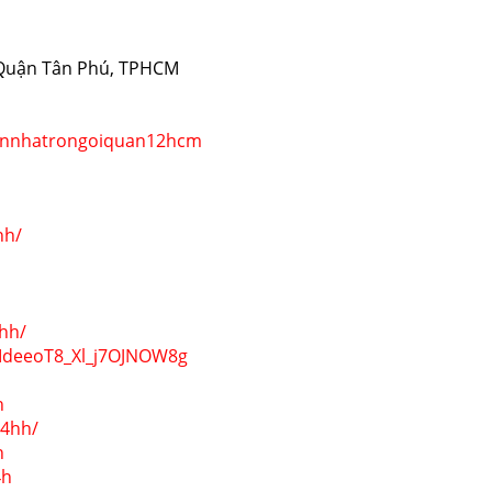
, Quận Tân Phú, TPHCM
yennhatrongoiquan12hcm
hh/
4hh/
MdeeoT8_Xl_j7OJNOW8g
h
24hh/
h
4h