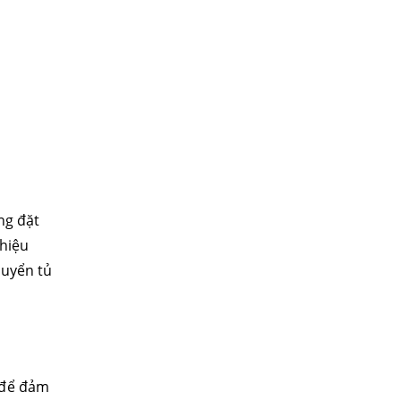
ng đặt
thiệu
huyển tủ
 để đảm