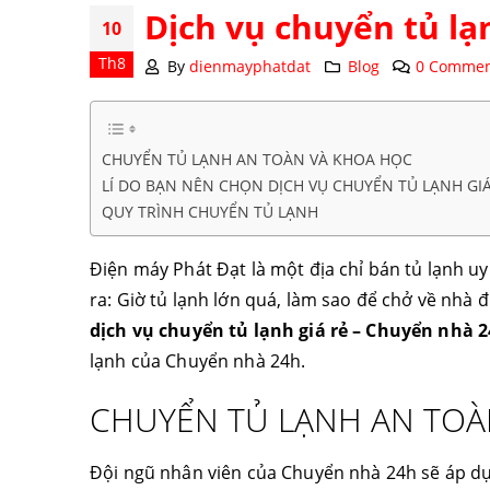
Dịch vụ chuyển tủ lạn
10
Th8
By
dienmayphatdat
Blog
0 Commen
CHUYỂN TỦ LẠNH AN TOÀN VÀ KHOA HỌC
LÍ DO BẠN NÊN CHỌN DỊCH VỤ CHUYỂN TỦ LẠNH GIÁ
QUY TRÌNH CHUYỂN TỦ LẠNH
Điện máy Phát Đạt là một địa chỉ bán tủ lạnh uy
ra: Giờ tủ lạnh lớn quá, làm sao để chở về nhà 
dịch vụ chuyển tủ lạnh giá rẻ – Chuyển nhà 
lạnh của Chuyển nhà 24h.
CHUYỂN TỦ LẠNH AN TOÀ
Đội ngũ nhân viên của Chuyển nhà 24h sẽ áp dụ