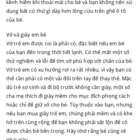
kềnh hiếm khi thoải mái cho bé và bạn không nên sử
dụng bất cứ thứ gì dày hơn lông cừu trên ghế ô tô
của bé.
Vớ và giày em bé
Vớ trẻ em được coi là phải có, đặc biệt nếu em bé
của bạn đến trong thời tiết lạnh. Có thể mất một số
thử nghiệm và lỗi để tìm vớ phù hợp với chân của bé.
Vớ trẻ em có xu hướng rơi ra rất nhiều, vì vậy bạn có
thể cần phải có một vài đôi trên tay để thay thế. Mặc
dù trẻ sơ sinh và đi bộ trước không cần giày, một số
cha mẹ thích đi giày mềm cho mục đích phong cách
hoặc chỉ để giữ vớ cho bé. Tùy thuộc vào bạn, nhưng
nếu bạn mua giày trẻ em, chúng phải mềm và có khe
hở trên cùng rộng để bạn không phải vật lộn để có
được chân bé bên trong. Hãy nhớ rằng bé cũng sẽ
nhai giày.